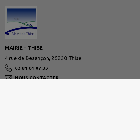
MAIRIE - THISE
4 rue de Besançon, 25220 Thise
03 81 61 07 33
NOUS CONTACTER
M'Y RENDRE
www.ville-thise.fr