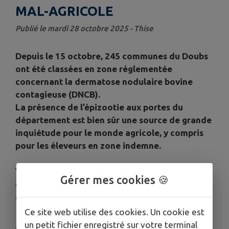
MAL-AGRICOLE
Publié le mardi 28 octobre 2025 - Thise
Depuis le 15 octobre, 245 communes du Doubs
ont été classées en zone réglementée
concernant la dermatose nodulaire bovine
contagieuse (DNCB).
La présence de l’épizootie aux portes du
département est bien sûr une source de grande
inquiétude pour le monde agricole, y compris
pour les éleveurs en zone indemne.
Vous trouverez sur l'affiche, les coordonnées
Gérer mes cookies 🍪
des contacts utiles pour prévenir du mal-être
agricole.
Ce site web utilise des cookies. Un cookie est
un petit fichier enregistré sur votre terminal