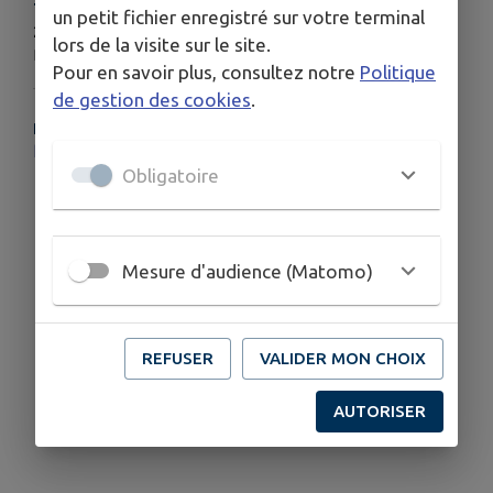
TARIFS
un petit fichier enregistré sur votre terminal
2 séances gratuites pour découvrir
lors de la visite sur le site.
Puis 3€ la séance par famille ou 20€ par an
Pour en savoir plus, consultez notre
Politique
de gestion des cookies
.
PLUS D'INFORMATIONS
https://ludothequesdoubs.famillesrurales.org/
Obligatoire
Mesure d'audience (Matomo)
REFUSER
VALIDER MON CHOIX
AUTORISER