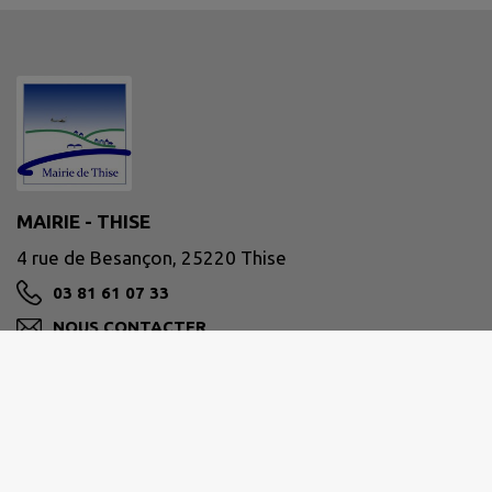
MAIRIE - THISE
4 rue de Besançon, 25220 Thise
03 81 61 07 33
NOUS CONTACTER
M'Y RENDRE
www.ville-thise.fr