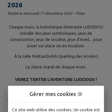
2026
Publié le mercredi 17 décembre 2025 - Thise
Chaque mois, la ludothèque itinérante LUDODOU
installe des jeux symboliques, jeux de
construction, jeux de société, jeux d’éveil... pour
jouer sur place ou en location.
À la salle Multiactivités (parking des écoles)
Le 2ème mardi de chaque mois.
VENEZ TENTER L’AVENTURE LUDODOU !
Gérer mes cookies 🍪
HORAIRES
De 9h00 à 12h00
Ce site web utilise des cookies. Un cookie est