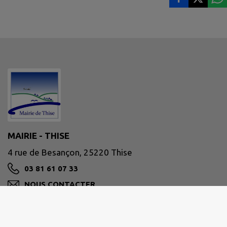
MAIRIE - THISE
4 rue de Besançon, 25220 Thise
03 81 61 07 33
NOUS CONTACTER
M'Y RENDRE
www.ville-thise.fr