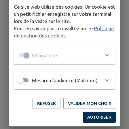
Ce site web utilise des cookies. Un cookie est
Et vous ? Votre prochain don, c’est pour
un petit fichier enregistré sur votre terminal
quand ?
réserver mon don
lors de la visite sur le site.
Pour en savoir plus, consultez notre
Politique
de gestion des cookies
.
PLUS D'INFORMATIONS
Obligatoire
https://dondesang.efs.sante.fr/
Mesure d'audience (Matomo)
REFUSER
VALIDER MON CHOIX
AUTORISER