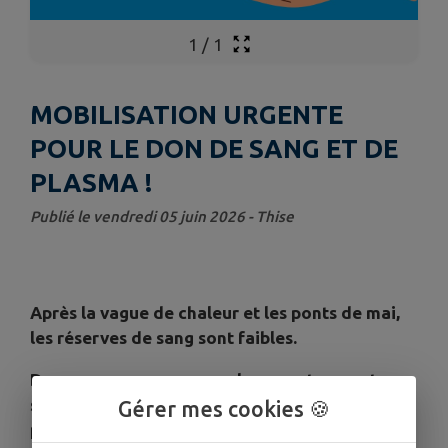
1
/
1
MOBILISATION URGENTE
POUR LE DON DE SANG ET DE
PLASMA !
Publié le vendredi 05 juin 2026 - Thise
Après la vague de chaleur et les ponts de mai,
les réserves de sang sont faibles.
Donner son sang ou son plasma est un geste
simple, concret et essentiel. Une heure suffit
Gérer mes cookies 🍪
pour sauver des vies.