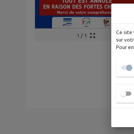
Ce site 
1
/
1
sur votr
Pour en