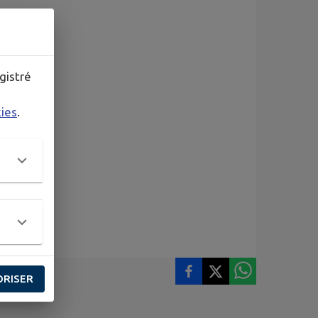
gistré
kies
.
ORISER