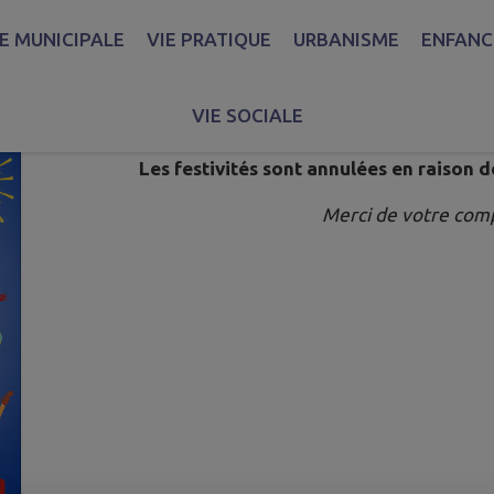
IE MUNICIPALE
VIE PRATIQUE
URBANISME
ENFANCE
ANNULÉE ! FÊTE NATIONALE LE 
Publié le mardi 07 juillet 2026 - Thise
VIE SOCIALE
Les festivités sont annulées en raison 
Merci de votre com