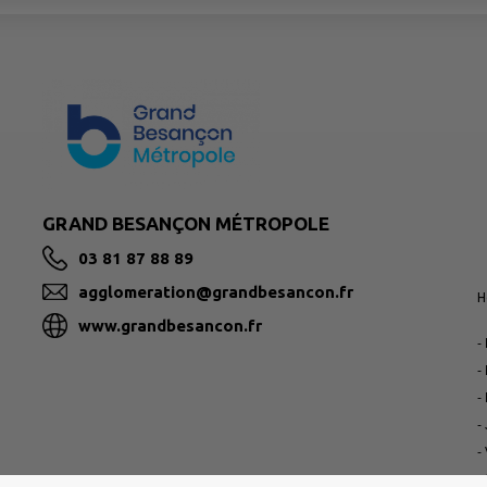
GRAND BESANÇON MÉTROPOLE
03 81 87 88 89
agglomeration@grandbesancon.fr
H
www.grandbesancon.fr
-
-
-
-
-
-