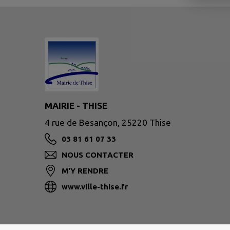
MAIRIE - THISE
4 rue de Besançon, 25220 Thise
03 81 61 07 33
NOUS CONTACTER
M'Y RENDRE
www.ville-thise.fr