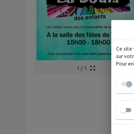
Ce site 
sur votr
Pour en
1
/
1