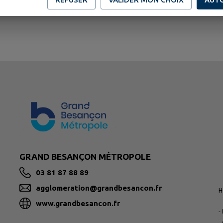
GRAND BESANÇON MÉTROPOLE
03 81 87 88 89
agglomeration@grandbesancon.fr
H
www.grandbesancon.fr
-