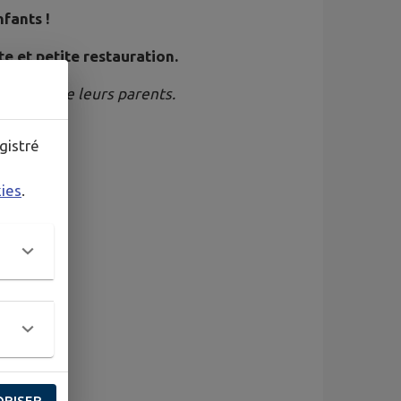
fants !
e et petite restauration.
sabilité de leurs parents.
gistré
kies
.
ORISER