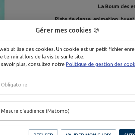
La Boum des en
Piste de danse, animation, buvett
Gérer mes cookies 🍪
Les enfants seront sous la respon
web utilise des cookies. Un cookie est un petit fichier enre
e terminal lors de la visite sur le site.
 savoir plus, consultez notre
Politique de gestion des coo
Obligatoire
Mesure d'audience (Matomo)
REFUSER
VALIDER MON CHOIX
AUT