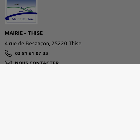
MAIRIE - THISE
4 rue de Besançon, 25220 Thise
03 81 61 07 33
NOUS CONTACTER
M'Y RENDRE
www.ville-thise.fr