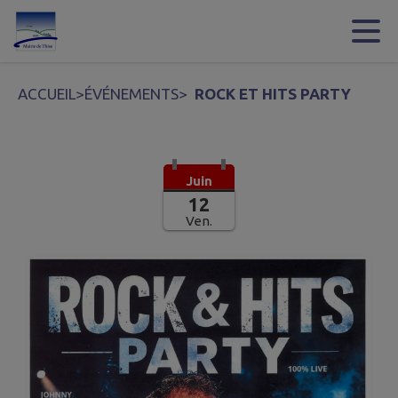
Contenu
Menu
Recherche
Pied de page
ACCUEIL
>
ÉVÉNEMENTS
>
ROCK ET HITS PARTY
Juin
12
Ven.