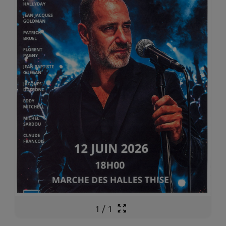
1
/
1