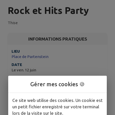
Rock et Hits Party
Thise
INFORMATIONS PRATIQUES
LIEU
Place de Partenstein
DATE
Le ven. 12 juin
HORAIRES
18h00
Gérer mes cookies 🍪
Nadir KARRACH
en 100% live au marché de la
Ce site web utilise des cookies. Un cookie est
Halle de Thise !
un petit fichier enregistré sur votre terminal
lors de la visite sur le site.