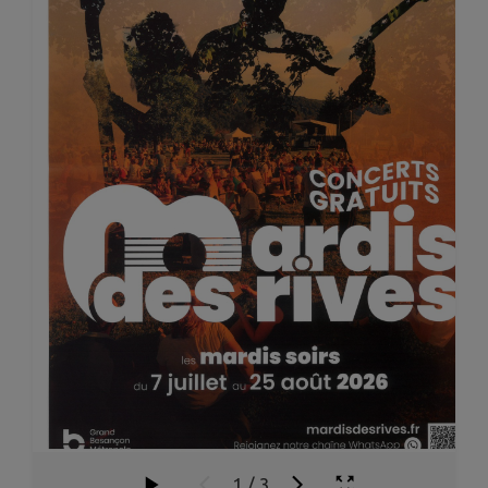
1
/
3