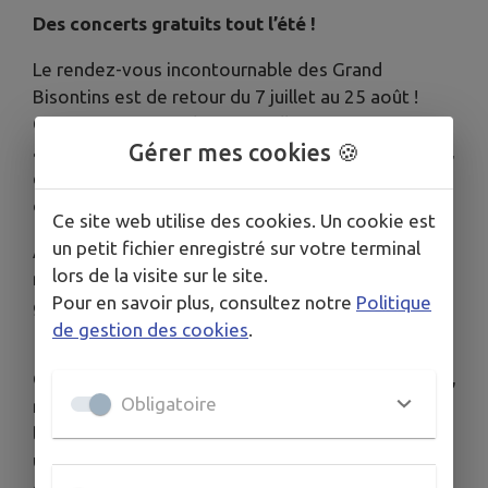
Des concerts gratuits tout l’été !
Le rendez-vous incontournable des Grand
Bisontins est de retour du 7 juillet au 25 août !
Que vous soyez solo, en famille ou entre amis,
Gérer mes cookies 🍪
assistez à l’une des 7 soirées des Mardis des rives,
et (re)découvrez des artistes locaux ou venus
d’ailleurs.
Ce site web utilise des cookies. Un cookie est
un petit fichier enregistré sur votre terminal
Au programme : Pop, rock, reggae, blues, soul ou
lors de la visite sur le site.
musiques du monde, il y en aura pour tous les
Pour en savoir plus, consultez notre
Politique
goûts !
de gestion des cookies
.
Cette année, il n’est plus nécessaire de réserver,
Obligatoire
mais les concerts ont une capacité d’accueil
limitée. Pour optimiser vos chances d’obtenir
une place, arrivez dès l’ouverture et profitez
des animations !