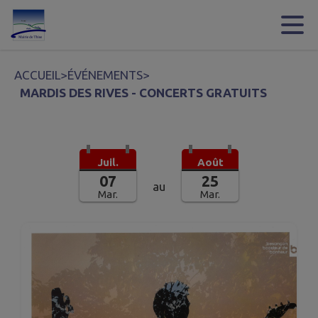
Contenu
Menu
Recherche
Pied de page
ACCUEIL
>
ÉVÉNEMENTS
>
MARDIS DES RIVES - CONCERTS GRATUITS
Juil.
Août
07
25
au
Mar.
Mar.