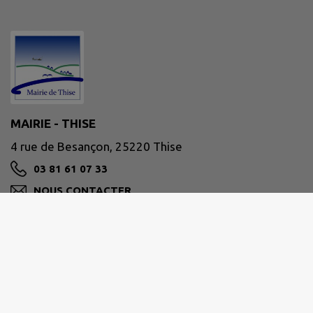
MAIRIE - THISE
4 rue de Besançon, 25220 Thise
03 81 61 07 33
NOUS CONTACTER
M'Y RENDRE
www.ville-thise.fr