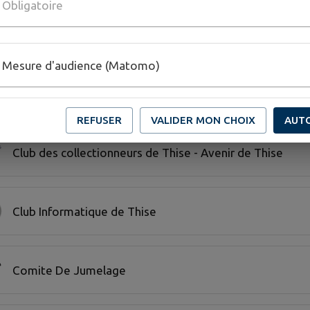
Obligatoire
Club Canin Thisien
Mesure d'audience (Matomo)
Club de l' Amitié
REFUSER
VALIDER MON CHOIX
AUT
Club des collectionneurs de Thise - Avenir de Thise
Club Informatique de Thise
Comite De Jumelage