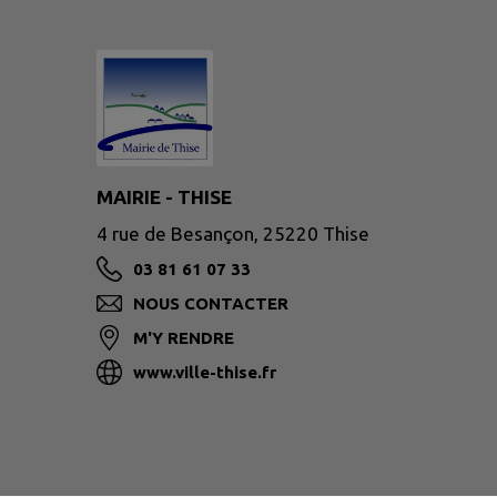
MAIRIE - THISE
4 rue de Besançon, 25220 Thise
03 81 61 07 33
NOUS CONTACTER
M'Y RENDRE
www.ville-thise.fr