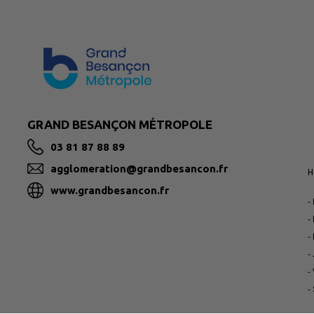
GRAND BESANÇON MÉTROPOLE
03 81 87 88 89
agglomeration@grandbesancon.fr
H
www.grandbesancon.fr
-
-
-
-
-
-