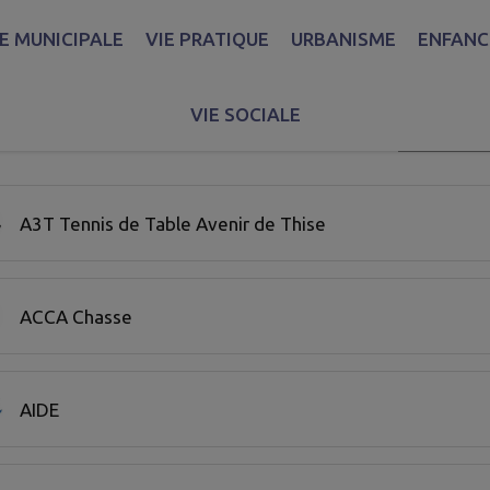
IE MUNICIPALE
VIE PRATIQUE
URBANISME
ENFANCE
VIE SOCIALE
Recherche
 20 associations sur 54 affichées sur cette page.
A3T Tennis de Table Avenir de Thise
ACCA Chasse
AIDE