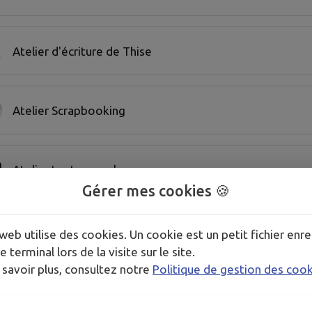
Atelier d'écriture de Thise
Atelier Scrapbooking
Atelier tout en couleur
Gérer mes cookies 🍪
Avenir de Thise Judo
web utilise des cookies. Un cookie est un petit fichier enre
e terminal lors de la visite sur le site.
 savoir plus, consultez notre
Politique de gestion des coo
Centre de Vol à Voile de l'Aéro Club du Doubs