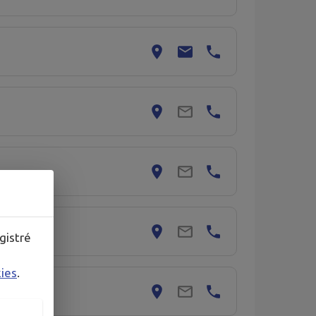
gistré
kies
.