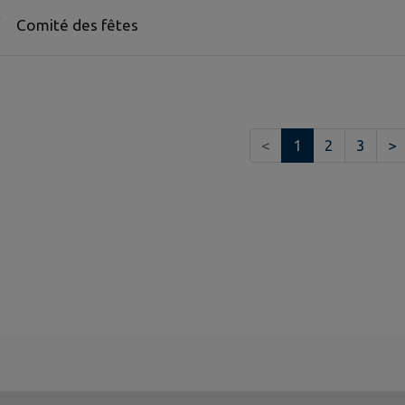
Comité des fêtes
<
1
2
3
>