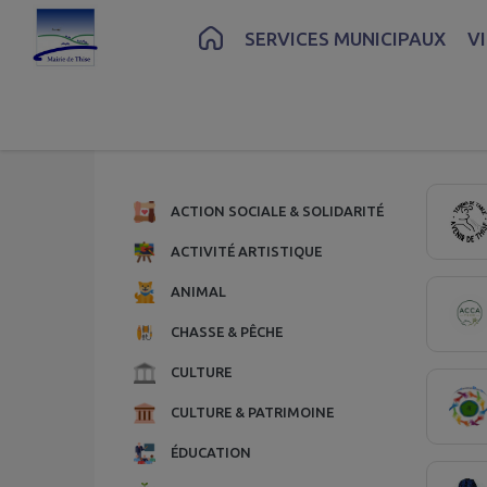
Contenu
Menu
Recherche
Pied de page
SERVICES MUNICIPAUX
V
Page 1.
ACTION SOCIALE & SOLIDARITÉ
ACTIVITÉ ARTISTIQUE
ANIMAL
CHASSE & PÊCHE
CULTURE
CULTURE & PATRIMOINE
ÉDUCATION