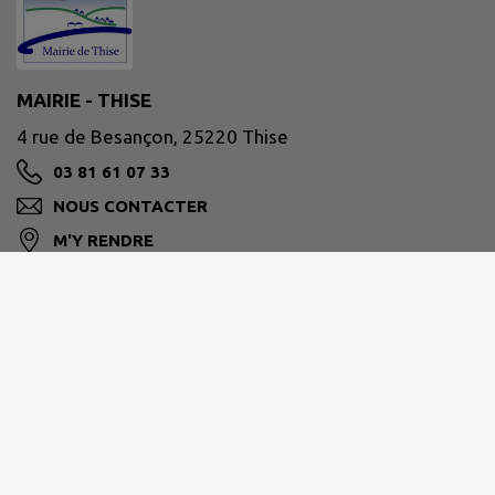
MAIRIE - THISE
4 rue de Besançon, 25220 Thise
03 81 61 07 33
NOUS CONTACTER
M'Y RENDRE
www.ville-thise.fr