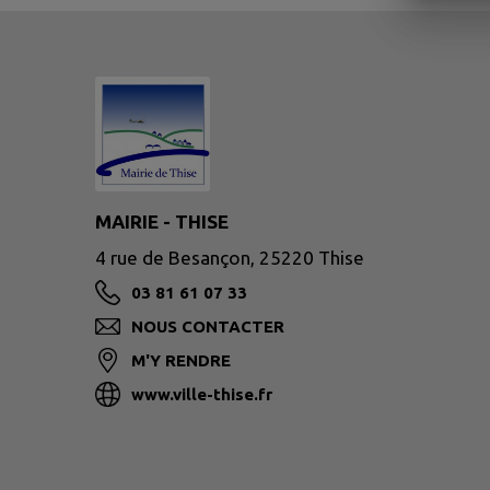
MAIRIE - THISE
4 rue de Besançon, 25220 Thise
03 81 61 07 33
NOUS CONTACTER
M'Y RENDRE
www.ville-thise.fr