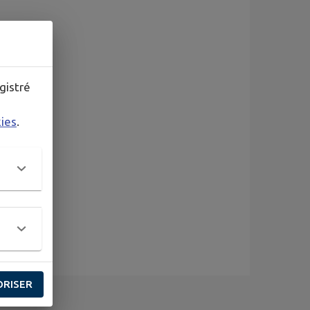
gistré
kies
.
ORISER