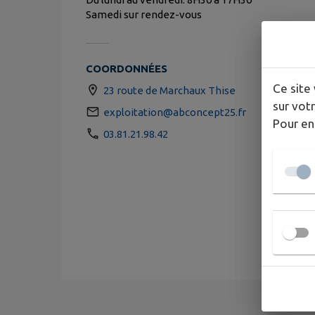
Samedi sur rendez-vous
COORDONNÉES
Ce site 
23 route de Marchaux Thise
sur votr
exploitation@abconcept25.fr
Pour en
03.81.21.98.42