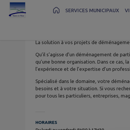
Contenu
Menu
Recherche
Pied de page
SERVICES MUNICIPAUX
V
AB Concept
La solution à vos projets de déménagemen
Qu’il s’agisse d’un déménagement de partic
qu’une bonne organisation. Dans ce cas, la
l’expérience et de l’expertise d’un profess
Spécialisé dans le domaine, votre déména
besoins et à votre situation. Si vous re
pour tous les particuliers, entreprises, ma
HORAIRES
Du lundi au vendredi: 8H30 à 17H30