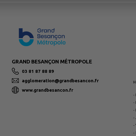
GRAND BESANÇON MÉTROPOLE
03 81 87 88 89
agglomeration@grandbesancon.fr
H
www.grandbesancon.fr
-
-
-
-
-
-