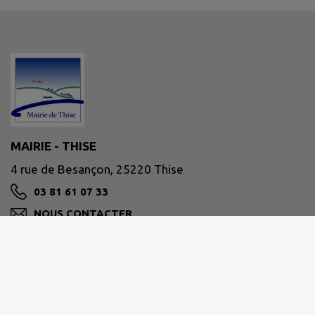
MAIRIE - THISE
4 rue de Besançon, 25220 Thise
03 81 61 07 33
NOUS CONTACTER
M'Y RENDRE
www.ville-thise.fr