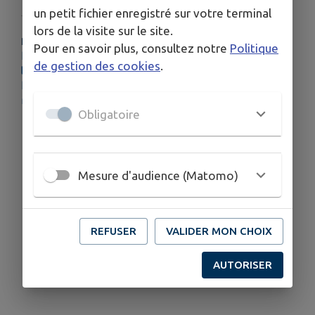
un petit fichier enregistré sur votre terminal
lors de la visite sur le site.
PLUS D'INFORMATIONS
Pour en savoir plus, consultez notre
Politique
https://asso-info.fr/les-amis-de-notre-dame-de-la-
de gestion des cookies
.
liberation-de-thise
https://www.visorando.com/randonnee-balade-a-
notre-dame-de-la-liberation/
Obligatoire
Mesure d'audience (Matomo)
REFUSER
VALIDER MON CHOIX
AUTORISER