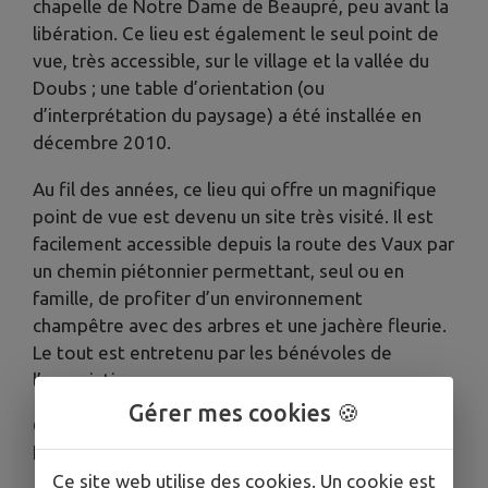
chapelle de Notre Dame de Beaupré, peu avant la
libération. Ce lieu est également le seul point de
vue, très accessible, sur le village et la vallée du
Doubs ; une table d’orientation (ou
d’interprétation du paysage) a été installée en
décembre 2010.
Au fil des années, ce lieu qui offre un magnifique
point de vue est devenu un site très visité. Il est
facilement accessible depuis la route des Vaux par
un chemin piétonnier permettant, seul ou en
famille, de profiter d’un environnement
champêtre avec des arbres et une jachère fleurie.
Le tout est entretenu par les bénévoles de
l’association.
Gérer mes cookies 🍪
Chaque soir, le monument est éclairé quelques
heures au moyen de panneaux solaires.
Ce site web utilise des cookies. Un cookie est