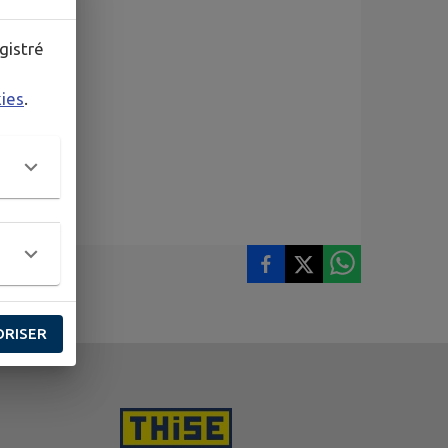
gistré
kies
.
ORISER