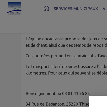
Contenu
Menu
Recherche
Pied de page
SERVICES MUNICIPAUX
V
Du lundi au vendredi, de 10 h à 16 h, l'Acc
sécurisés.
L'équipe encadrante propose des jeux de s
et de chant, ainsi que des temps de repos d
Ces journées permettent aux aidants d’avoi
Le transport aller/retour est assuré à l’a
kilomètres. Pour ceux qui peuvent se déplac
Renseignement au 03 81 41 96 85
34 Rue de Besançon, 25220 Thise