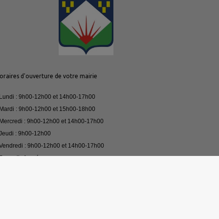
oraires d'ouverture de votre mairie
 Lundi : 9h00-12h00 et 14h00-17h00
 Mardi : 9h00-12h00 et 15h00-18h00
 Mercredi : 9h00-12h00 et 14h00-17h00
 Jeudi : 9h00-12h00
 Vendredi : 9h00-12h00 et 14h00-17h00
 Samedi : fermé
our toute urgence, merci de contacter le 03.81.61.07.33