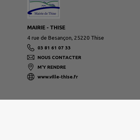
MAIRIE - THISE
4 rue de Besançon, 25220 Thise
03 81 61 07 33
NOUS CONTACTER
M'Y RENDRE
www.ville-thise.fr