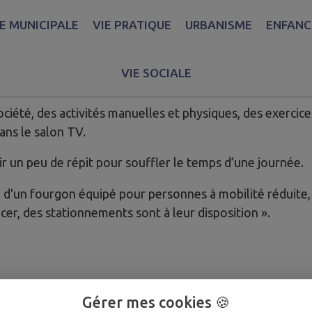
IE MUNICIPALE
VIE PRATIQUE
URBANISME
ENFANCE
ueil de Jour peut recevoir 7 ou 8 personnes dépendantes 
VIE SOCIALE
ociété, des activités manuelles et physiques, des exerci
ans le salon TV.
r un peu de répit pour souffler le temps d’une journée.
ide d'un fourgon équipé pour personnes à mobilité réduite
er, des stationnements sont à leur disposition ».
Gérer mes cookies 🍪