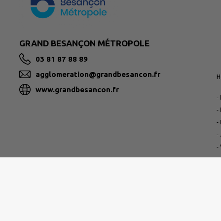
GRAND BESANÇON MÉTROPOLE
03 81 87 88 89
agglomeration@grandbesancon.fr
H
www.grandbesancon.fr
-
-
-
-
-
-
P