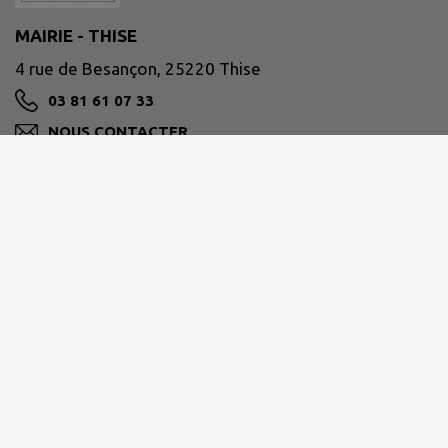
MAIRIE - THISE
4 rue de Besançon, 25220 Thise
03 81 61 07 33
NOUS CONTACTER
M'Y RENDRE
www.ville-thise.fr
GRAND BESANÇON MÉTROPOLE
03 81 87 88 89