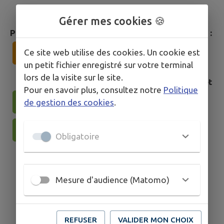
Gérer mes cookies 🍪
Pour plus d'informations, consultez :
Ce site web utilise des cookies. Un cookie est
Plan de lutte
Guide de prévention
un petit fichier enregistré sur votre terminal
lors de la visite sur le site.
et
Pour en savoir plus, consultez notre
Politique
de gestion des cookies
.
ARS : maladies vectorielles
Grand Besançon : vigilance
Obligatoire
Mesure d'audience (Matomo)
REFUSER
VALIDER MON CHOIX