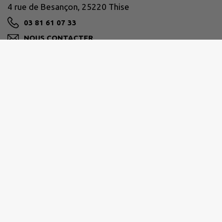
4 rue de Besançon, 25220 Thise
03 81 61 07 33
NOUS CONTACTER
M'Y RENDRE
www.ville-thise.fr
GRAND BESANÇON MÉTROPOLE
03 81 87 88 89
agglomeration@grandbesancon.fr
www.grandbesancon.fr