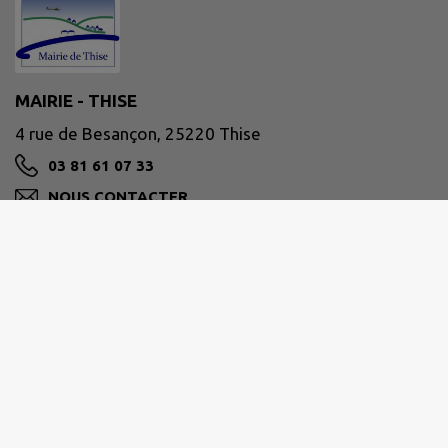
MAIRIE - THISE
4 rue de Besançon, 25220 Thise
03 81 61 07 33
NOUS CONTACTER
M'Y RENDRE
www.ville-thise.fr