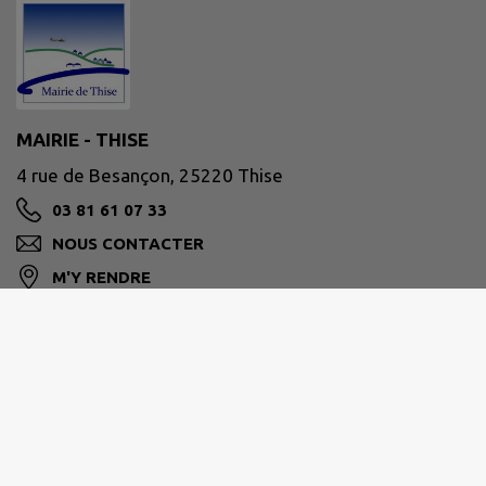
MAIRIE - THISE
4 rue de Besançon, 25220 Thise
03 81 61 07 33
NOUS CONTACTER
M'Y RENDRE
www.ville-thise.fr