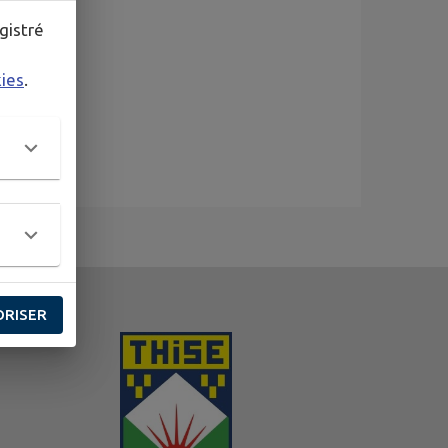
gistré
kies
.
ORISER