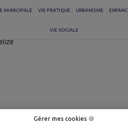
IE MUNICIPALE
VIE PRATIQUE
URBANISME
ENFANCE
VIE SOCIALE
mnomie Villa Tysia
alizé
Gérer mes cookies 🍪