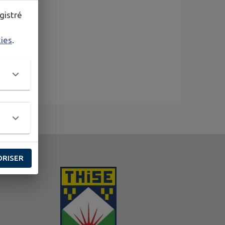
gistré
kies
.
ORISER