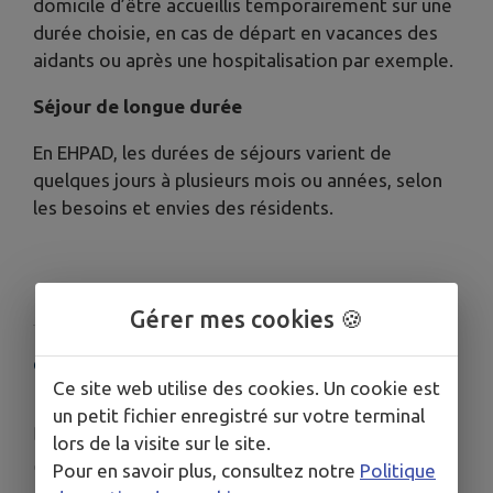
domicile d’être accueillis temporairement sur une
durée choisie, en cas de départ en vacances des
aidants ou après une hospitalisation par exemple.
Séjour de longue durée
En EHPAD, les durées de séjours varient de
quelques jours à plusieurs mois ou années, selon
les besoins et envies des résidents.
Gérer mes cookies 🍪
COORDONNÉES
Ce site web utilise des cookies. Un cookie est
2, Rue des Chenevières 25220 Thise
un petit fichier enregistré sur votre terminal
infoconseils@korian.fr
lors de la visite sur le site.
www.korian.fr/maisons-retraite/bourgogne-f...
Pour en savoir plus, consultez notre
Politique