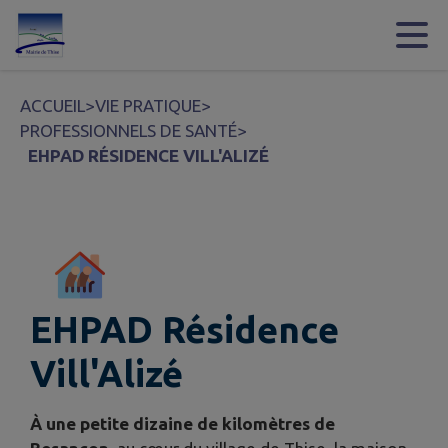
Contenu
Menu
Recherche
Pied de page
ACCUEIL
>
VIE PRATIQUE
>
PROFESSIONNELS DE SANTÉ
>
EHPAD RÉSIDENCE VILL'ALIZÉ
EHPAD Résidence
Vill'Alizé
À une petite dizaine de kilomètres de