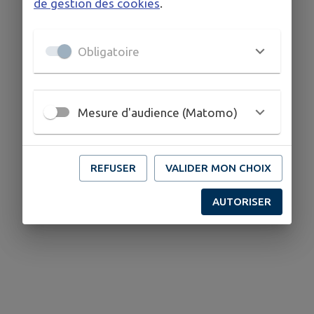
de gestion des cookies
.
03 81 61 00 04
Obligatoire
Mesure d'audience (Matomo)
REFUSER
VALIDER MON CHOIX
AUTORISER