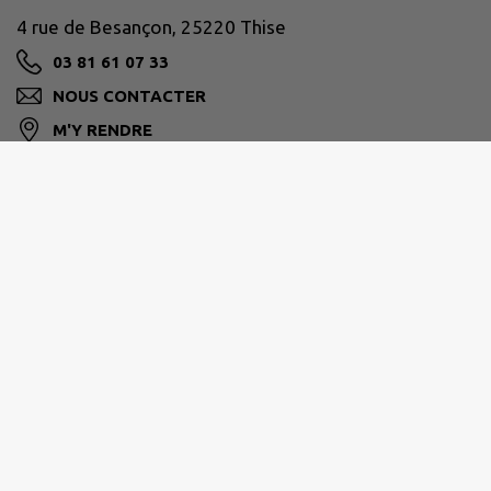
4 rue de Besançon, 25220 Thise
03 81 61 07 33
NOUS CONTACTER
M'Y RENDRE
www.ville-thise.fr
GRAND BESANÇON MÉTROPOLE
03 81 87 88 89
agglomeration@grandbesancon.fr