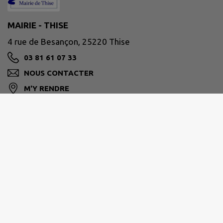
MAIRIE - THISE
4 rue de Besançon, 25220 Thise
03 81 61 07 33
NOUS CONTACTER
M'Y RENDRE
www.ville-thise.fr
GRAND BESANÇON MÉTROPOLE