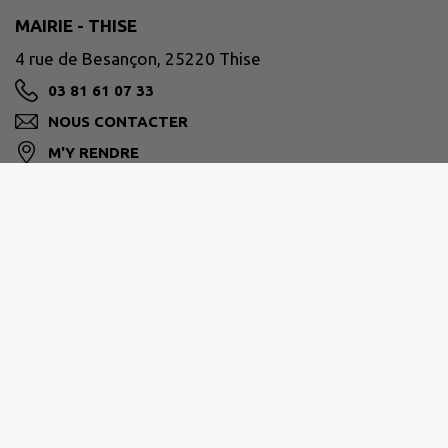
MAIRIE - THISE
4 rue de Besançon, 25220 Thise
03 81 61 07 33
NOUS CONTACTER
M'Y RENDRE
www.ville-thise.fr
GRAND BESANÇON MÉTROPOLE
03 81 87 88 89