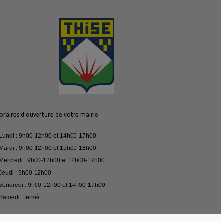
oraires d'ouverture de votre mairie
 Lundi : 9h00-12h00 et 14h00-17h00
 Mardi : 9h00-12h00 et 15h00-18h00
 Mercredi : 9h00-12h00 et 14h00-17h00
 Jeudi : 9h00-12h00
 Vendredi : 9h00-12h00 et 14h00-17h00
 Samedi : fermé
our toute urgence, merci de contacter le 03.81.61.07.33