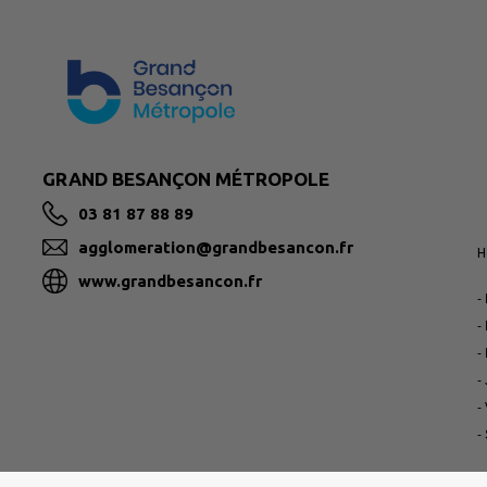
GRAND BESANÇON MÉTROPOLE
03 81 87 88 89
agglomeration@grandbesancon.fr
H
www.grandbesancon.fr
-
-
-
-
-
-
P