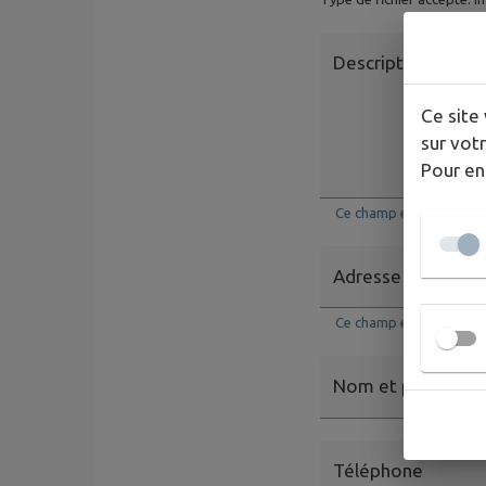
Description
*
Ce site 
sur votr
Pour en
Ce champ est obligatoi
Adresse email
*
Ce champ est obligato
Nom et prénom
Téléphone