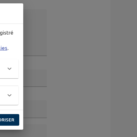
gistré
kies
.
ORISER