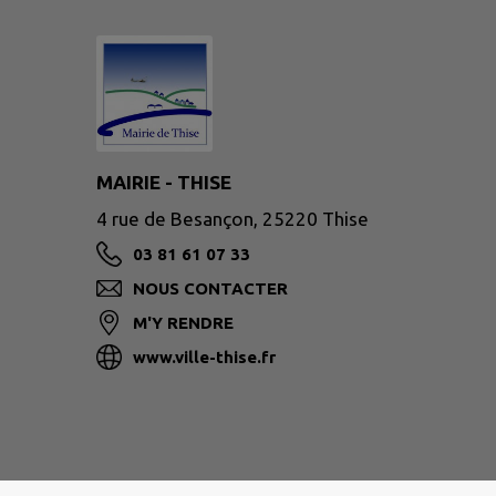
MAIRIE - THISE
4 rue de Besançon, 25220 Thise
03 81 61 07 33
NOUS CONTACTER
M'Y RENDRE
www.ville-thise.fr