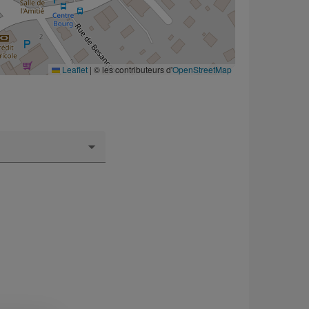
Leaflet
|
© les contributeurs d'
OpenStreetMap