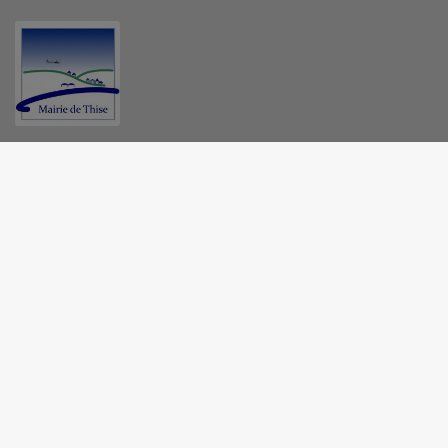
MAIRIE - THISE
4 rue de Besançon, 25220 Thise
03 81 61 07 33
NOUS CONTACTER
M'Y RENDRE
www.ville-thise.fr