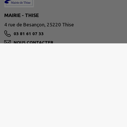
MAIRIE - THISE
4 rue de Besançon, 25220 Thise
03 81 61 07 33
NOUS CONTACTER
M'Y RENDRE
www.ville-thise.fr
GRAND BESANÇON MÉTROPOLE