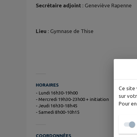
Secrétaire adjoint
: Geneviève Rapenne
Lieu
: Gymnase de Thise
HORAIRES
Ce site 
- Lundi 16h30-19h00
sur votr
- Mercredi 19h30-23h00 + initiation
Pour en
- Jeudi 16h30-18h45
- Samedi 8h00-10h15
COORDONNÉES