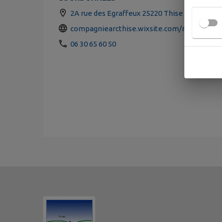
2A rue des Egraffeux 25220 Thise
compagniearcthise.wixsite.com/monsite
06 30 65 60 50