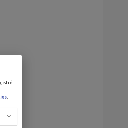
gistré
kies
.