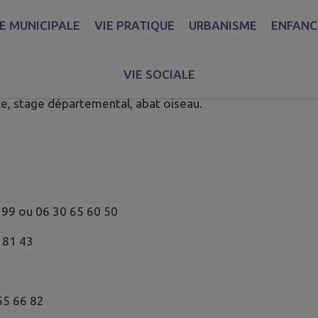
IE MUNICIPALE
VIE PRATIQUE
URBANISME
ENFANCE
'Arc de Thise
VIE SOCIALE
e, stage départemental, abat oiseau.
 99 ou 06 30 65 60 50
 81 43
55 66 82