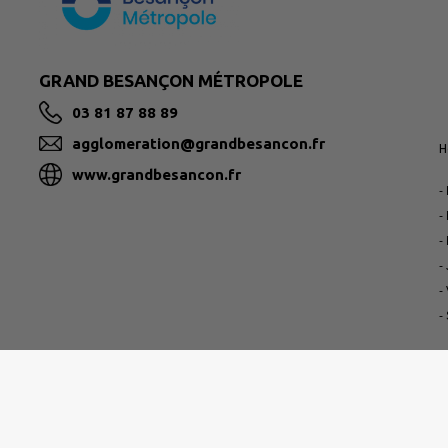
GRAND BESANÇON MÉTROPOLE
03 81 87 88 89
agglomeration@grandbesancon.fr
H
www.grandbesancon.fr
-
-
-
-
-
-
P