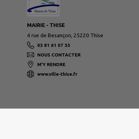
MAIRIE - THISE
4 rue de Besançon, 25220 Thise
03 81 61 07 33
NOUS CONTACTER
M'Y RENDRE
www.ville-thise.fr