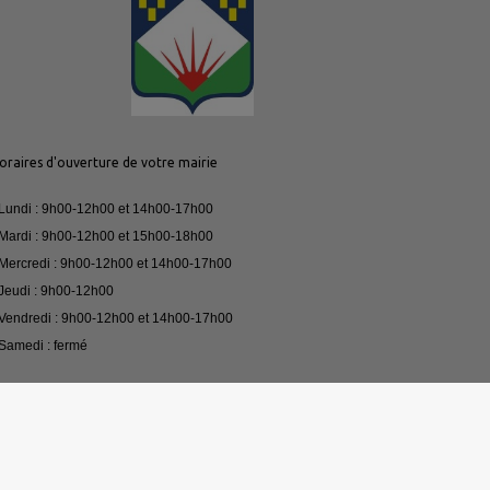
oraires d'ouverture de votre mairie
 Lundi : 9h00-12h00 et 14h00-17h00
 Mardi : 9h00-12h00 et 15h00-18h00
 Mercredi : 9h00-12h00 et 14h00-17h00
 Jeudi : 9h00-12h00
 Vendredi : 9h00-12h00 et 14h00-17h00
 Samedi : fermé
our toute urgence, merci de contacter le 03.81.61.07.33