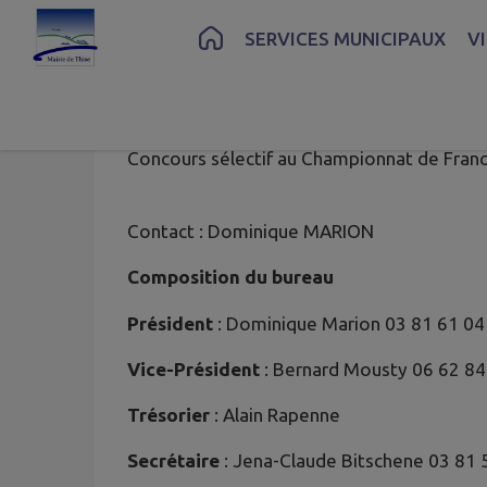
Contenu
Menu
Recherche
Pied de page
SERVICES MUNICIPAUX
V
Compagnie d
Concours sélectif au Championnat de Franc
Contact : Dominique MARION
Composition du bureau
Président
: Dominique Marion 03 81 61 04
Vice-Président
: Bernard Mousty 06 62 84
Trésorier
: Alain Rapenne
Secrétaire
: Jena-Claude Bitschene 03 81 