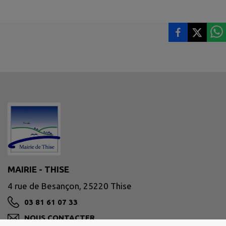
MAIRIE - THISE
4 rue de Besançon, 25220 Thise
03 81 61 07 33
NOUS CONTACTER