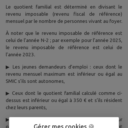
Le quotient familial est déterminé en divisant le
revenu imposable (revenu fiscal de référence)
mensuel par le nombre de personnes vivant au foyer.
À noter que le revenu imposable de référence est
celui de l’année N-2 ; par exemple pour l’année 2025,
le revenu imposable de référence est celui de
l’année 2023.
▶ Les jeunes demandeurs d’emploi : ceux dont le
revenu mensuel maximum est inférieur ou égal au
SMIC s’ils sont autonomes,
▶ Ceux dont le quotient familial calculé comme ci-
dessus est inférieur ou égal à 350 € et s’ils résident
chez leurs parents,
▶ Les jeunes travailleurs dont le salaire est inférieur
Gérer mes cookies 🍪
ou égal au SMIC s’ils sont autonomes et ne résidant