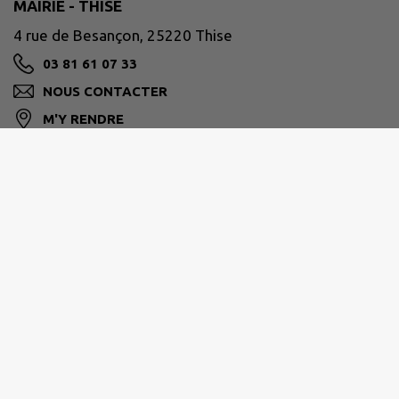
MAIRIE - THISE
4 rue de Besançon, 25220 Thise
03 81 61 07 33
NOUS CONTACTER
M'Y RENDRE
www.ville-thise.fr
GRAND BESANÇON MÉTROPOLE
03 81 87 88 89
agglomeration@grandbesancon.fr