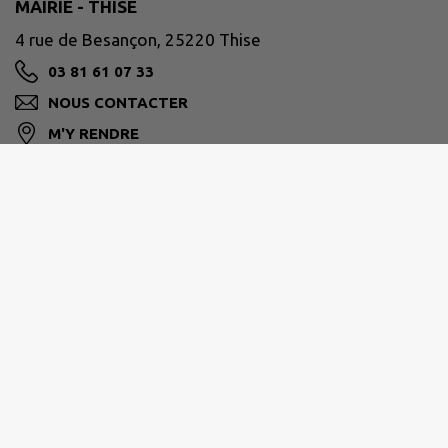
MAIRIE - THISE
4 rue de Besançon, 25220 Thise
03 81 61 07 33
NOUS CONTACTER
M'Y RENDRE
www.ville-thise.fr
GRAND BESANÇON MÉTROPOLE
03 81 87 88 89
agglomeration@grandbesancon.fr