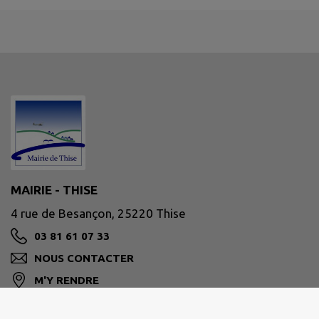
MAIRIE - THISE
4 rue de Besançon, 25220 Thise
03 81 61 07 33
NOUS CONTACTER
M'Y RENDRE
www.ville-thise.fr