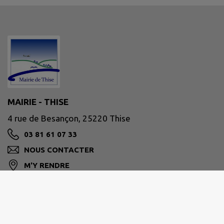
MAIRIE - THISE
4 rue de Besançon, 25220 Thise
03 81 61 07 33
NOUS CONTACTER
M'Y RENDRE
www.ville-thise.fr