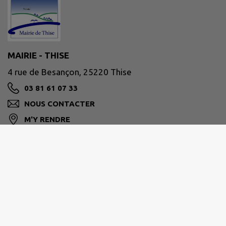
MAIRIE - THISE
4 rue de Besançon, 25220 Thise
03 81 61 07 33
NOUS CONTACTER
M'Y RENDRE
www.ville-thise.fr