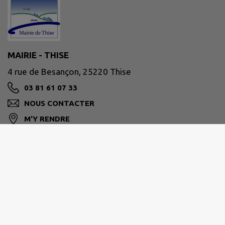
MAIRIE - THISE
4 rue de Besançon, 25220 Thise
03 81 61 07 33
NOUS CONTACTER
M'Y RENDRE
www.ville-thise.fr