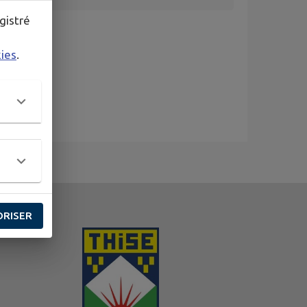
gistré
kies
.
ORISER