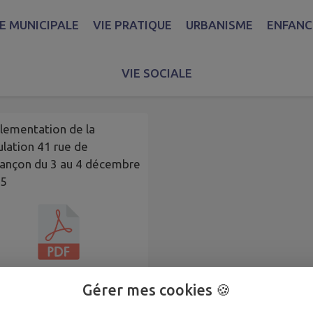
IE MUNICIPALE
VIE PRATIQUE
URBANISME
ENFANCE
a circulation
VIE SOCIALE
lementation de la
ulation 41 rue de
ançon du 3 au 4 décembre
5
Gérer mes cookies 🍪