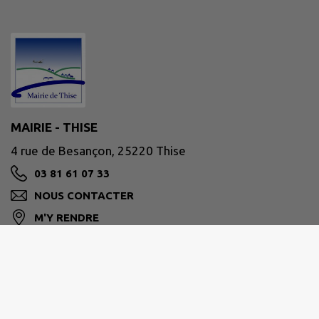
MAIRIE - THISE
4 rue de Besançon, 25220 Thise
03 81 61 07 33
NOUS CONTACTER
M'Y RENDRE
www.ville-thise.fr