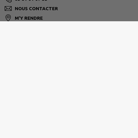
NOUS CONTACTER
M'Y RENDRE
www.ville-thise.fr
GRAND BESANÇON MÉTROPOLE
03 81 87 88 89
agglomeration@grandbesancon.fr
www.grandbesancon.fr