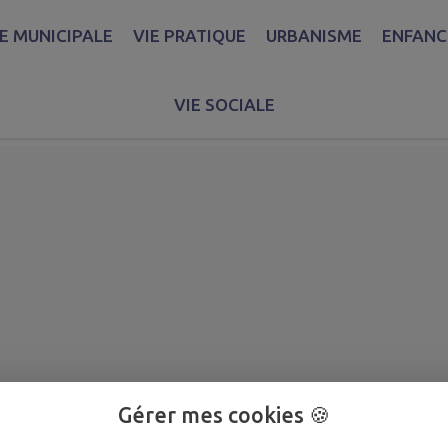
IE MUNICIPALE
VIE PRATIQUE
URBANISME
ENFANCE
a circulation rue du Monu
VIE SOCIALE
Gérer mes cookies 🍪