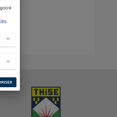
gistré
kies
.
ORISER