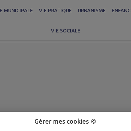
IE MUNICIPALE
VIE PRATIQUE
URBANISME
ENFANCE
cupation du domaine publi
VIE SOCIALE
Gérer mes cookies 🍪