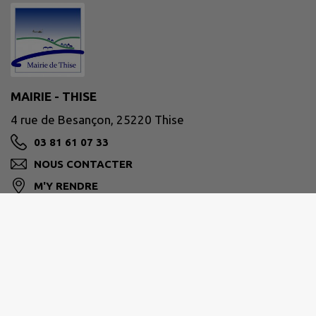
MAIRIE - THISE
4 rue de Besançon, 25220 Thise
03 81 61 07 33
NOUS CONTACTER
M'Y RENDRE
www.ville-thise.fr